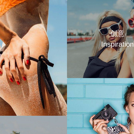
创意
Inspiration