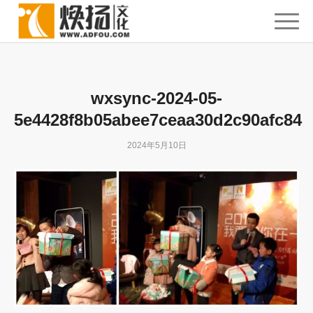
wxsync-2024-05-
5e4428f8b05abee7ceaa30d2c90afc84
2024年5月10日