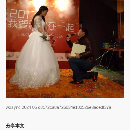
wxsync 2024 05 c8c72ca8a726034e190526e3acedf37a
分享本文