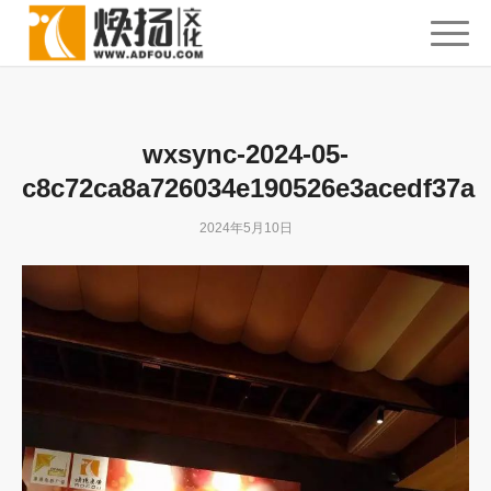
wxsync-2024-05-
c8c72ca8a726034e190526e3acedf37a
2024年5月10日