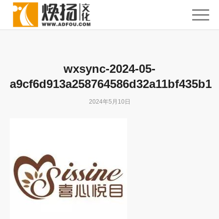
wxsync-2024-05-
a9cf6d913a258764586d32a11bf435b1
2024年5月10日