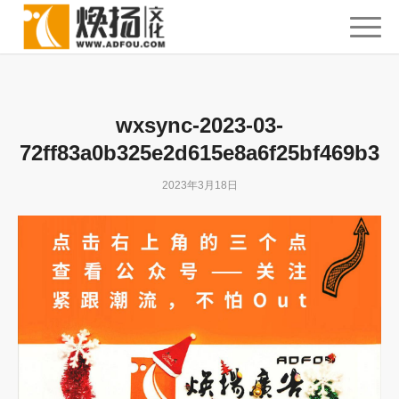
wxsync-2023-03-
72ff83a0b325e2d615e8a6f25bf469b3
2023年3月18日