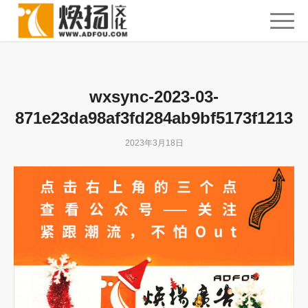
wxsync-2023-03-
871e23da98af3fd284ab9bf5173f1213
2023年3月18日