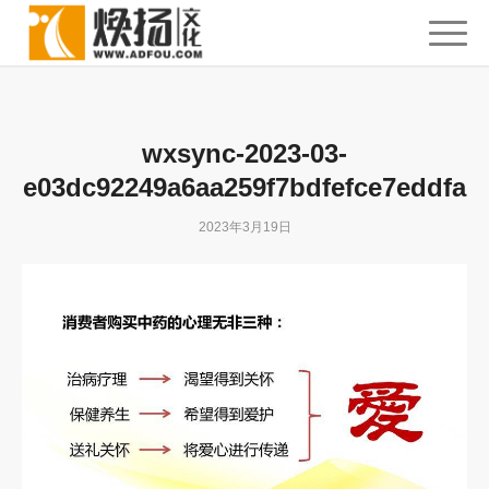
wxsync-2023-03-
e03dc92249a6aa259f7bdfefce7eddfa
2023年3月19日